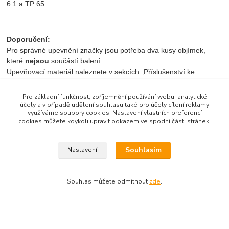
6.1 a TP 65.
Doporučení:
Pro správné upevnění značky jsou potřeba dva kusy objímek,
které
nejsou
součástí balení.
Upevňovací materiál naleznete v sekcích „Příslušenství ke
značkám“ a ,,Související zboží‘‘.
Pro základní funkčnost, zpříjemnění používání webu, analytické
účely a v případě udělení souhlasu také pro účely cílení reklamy
využíváme soubory cookies. Nastavení vlastních preferencí
Značku lze poptat v jiných velikostech (napřiklad r. 1 000 x 1 500
cookies můžete kdykoli upravit odkazem ve spodní části stránek.
mm) i v různých reflexních třídách (RA2 a RA3).
Souhlasím
Nastavení
Zboží zařazeno v kategoriích
Souhlas můžete odmítnout
zde
.
Informativní značky jiné