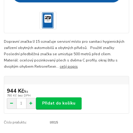
Dopravní značka IJ 15 označuje servisní místo pro sanitaci hygienických
zařízení obytných automobilů a obytných přívěsů. Použití značky:
Poslední předběžná značka se umisťuje 500 metrů před cílem.
Materiál: ocelový pozinkovaný plech s dvěma C profily, okraj štítu s
dvojitým ohybem Retroreflexn...
celý popis
944 Kč
/
ks
780 Kč
bez DPH
Přidat do košíku
Číslo produktu:
IJ015