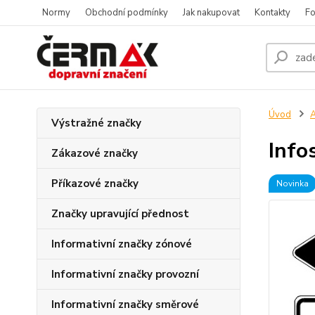
Normy
Obchodní podmínky
Jak nakupovat
Kontakty
Fo
Úvod
A
Výstražné značky
Info
Zákazové značky
Příkazové značky
Novinka
Značky upravující přednost
Informativní značky zónové
Informativní značky provozní
Informativní značky směrové