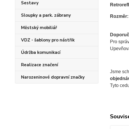
Sestavy
Retrorefl
Sloupky a park. zábrany
Rozměr:
Městský mobiliář
Doporuč
VDZ - šablony pro nástřik
Pro správ
Upevňovac
Údržba komunikací
Realizace značení
Jsme scho
Narozeninové dopravní značky
objedná
Tyto cedu
Souvise