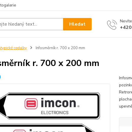
togalerie
Nevíte
Hledat
+420
typické cedulky
Infosměrník r. 700 x 200 mm
směrník r. 700 x 200 mm
Infosm
pozink
Retrore
plocha
upevněn