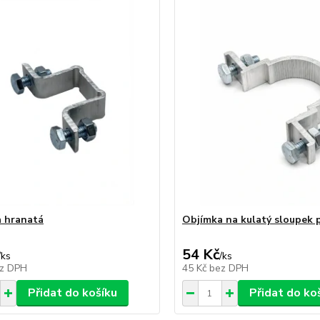
 hranatá
Objímka na kulatý sloupek 
54 Kč
/
ks
/
ks
z DPH
45 Kč
bez DPH
Přidat do košíku
Přidat do ko