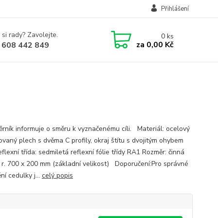
Přihlášení
 si rady? Zavolejte.
0
ks
za
0,00 Kč
 608 442 849
ěrník informuje o směru k vyznačenému cíli. Materiál: ocelový
ovaný plech s dvěma C profily, okraj štítu s dvojitým ohybem
flexní třída: sedmiletá reflexní fólie třídy RA1 Rozměr: činná
 r. 700 x 200 mm (základní velikost) Doporučení:Pro správné
í cedulky j...
celý popis