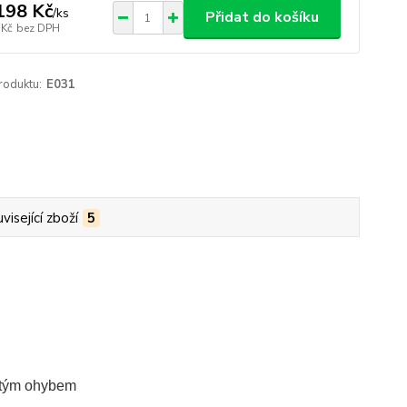
198 Kč
/
ks
Přidat do košíku
 Kč
bez DPH
roduktu:
E031
visející zboží
5
jitým ohybem