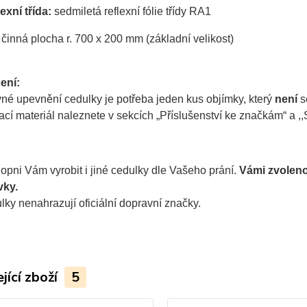
exní třída:
sedmiletá reflexní fólie třídy RA1
činná plocha r. 700 x 200 mm (základní velikost)
ení:
né upevnění cedulky je potřeba jeden kus objímky, který
není
s
í materiál naleznete v sekcích „Příslušenství ke značkám“ a ,,S
pni Vám vyrobit i jiné cedulky dle Vašeho prání.
Vámi zvolen
vky.
lky nenahrazují oficiální dopravní značky.
jící zboží
5