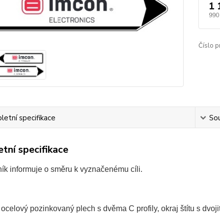
1 
990
Číslo p
etní specifikace
Sou
tní specifikace
ík informuje o směru k vyznačenému cíli.
ocelový pozinkovaný plech s dvěma C profily, okraj štítu s dvo