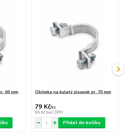
pr. 60 mm
Objímka na kulatý sloupek pr. 70 mm
Ob
veř
79 Kč
79
/
ks
65 Kč
bez DPH
65
šíku
Přidat do košíku