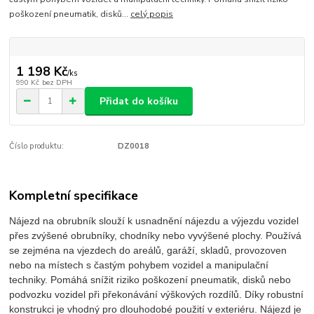
poškození pneumatik, disků...
celý popis
1 198 Kč
/
ks
990 Kč
bez DPH
Přidat do košíku
Číslo produktu:
DZ0018
Kompletní specifikace
Nájezd na obrubník slouží k usnadnění nájezdu a výjezdu vozidel
přes zvýšené obrubníky, chodníky nebo vyvýšené plochy. Používá
se zejména na vjezdech do areálů, garáží, skladů, provozoven
nebo na místech s častým pohybem vozidel a manipulační
techniky. Pomáhá snížit riziko poškození pneumatik, disků nebo
podvozku vozidel při překonávání výškových rozdílů. Díky robustní
konstrukci je vhodný pro dlouhodobé použití v exteriéru. Nájezd je