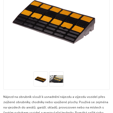
Nájezd na obrubník slouží k usnadnění nájezdu a výjezdu vozidel přes
zvýšené obrubníky, chodníky nebo vyvýšené plochy. Používá se zejména
na vjezdech do areálů, garáží, skladů, provozoven nebo na místech s
častým pohybem vozidel a manipulační techniky. Pomáhá snížit riziko