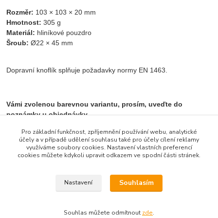
Rozměr:
103 × 103 × 20 mm
Hmotnost:
305 g
Materiál:
hliníkové pouzdro
Šroub:
Ø22 × 45 mm
Dopravní knoflík splňuje požadavky normy EN 1463.
Vámi zvolenou barevnou variantu, prosím, uveďte do
poznámky u objednávky.
Pro základní funkčnost, zpříjemnění používání webu, analytické
účely a v případě udělení souhlasu také pro účely cílení reklamy
využíváme soubory cookies. Nastavení vlastních preferencí
Zboží zařazeno v kategoriích
cookies můžete kdykoli upravit odkazem ve spodní části stránek.
Dopravní zařízení
Souhlasím
Nastavení
Souhlas můžete odmítnout
zde
.