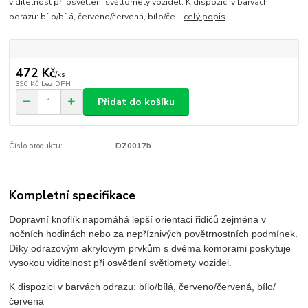
viditelnost při osvětlení světlomety vozidel. K dispozici v barvách
odrazu: bílo/bílá, červeno/červená, bílo/če...
celý popis
472 Kč
/
ks
390 Kč
bez DPH
Přidat do košíku
Číslo produktu:
DZ0017b
Kompletní specifikace
Dopravní knoflík napomáhá lepší orientaci řidičů zejména v
nočních hodinách nebo za nepříznivých povětrnostních podmínek.
Díky odrazovým akrylovým prvkům s dvěma komorami poskytuje
vysokou viditelnost při osvětlení světlomety vozidel.
K dispozici v barvách odrazu: bílo/bílá, červeno/červená, bílo/
červená