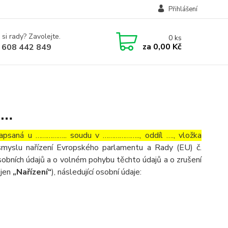
Přihlášení
 si rady? Zavolejte.
0
ks
za
0,00 Kč
 608 442 849
……
aná u …………….. soudu v ……………….., oddíl …., vložka
smyslu nařízení Evropského parlamentu a Rady (EU) č.
obních údajů a o volném pohybu těchto údajů a o zrušení
 jen
„Nařízení“
), následující osobní údaje: