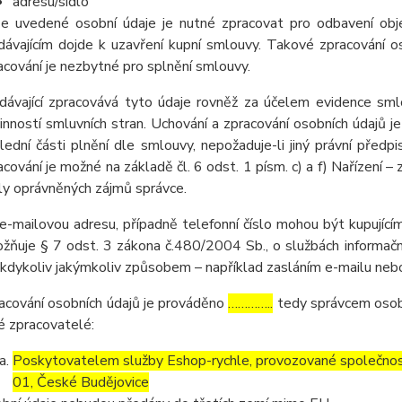
adresu/sídlo
e uvedené osobní údaje je nutné zpracovat pro odbavení obj
dávajícím dojde k uzavření kupní smlouvy. Takové zpracování os
acování je nezbytné pro splnění smlouvy.
dávající zpracovává tyto údaje rovněž za účelem evidence sml
inností smluvních stran. Uchování a zpracování osobních údaj
lední části plnění dle smlouvy, nepožaduje-li jiný právní pře
acování je možné na základě čl. 6 odst. 1 písm. c) a f) Nařízení –
ly oprávněných zájmů správce.
e-mailovou adresu, případně telefonní číslo mohou být kupujícím
žňuje § 7 odst. 3 zákona č.480/2004 Sb., o službách informační
 kdykoliv jakýmkoliv způsobem – například zasláním e-mailu nebo
acování osobních údajů je prováděno
…………..
tedy správcem osobn
é zpracovatelé:
Poskytovatelem služby Eshop-rychle, provozované společnost
01, České Budějovice