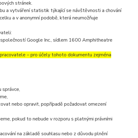
bových stránek.
 a vytváření statistik týkající se návštěvnosti a chování
celku a v anonymní podobě, která neumožňuje
ateli:
společností Google Inc., sídlem 1600 Amphitheatre
covatele – pro účely tohoto dokumentu zejména
 správce,
áme,
izovat nebo opravit, popřípadě požadovat omezení
eme, pokud to nebude v rozporu s platnými právními
racování na základě souhlasu nebo z důvodu plnění