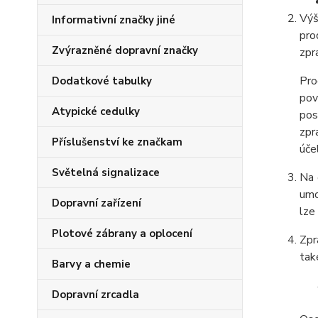
Výš
Informativní značky jiné
pro
Zvýrazněné dopravní značky
zpr
Pro
Dodatkové tabulky
pov
Atypické cedulky
pos
zpr
Příslušenství ke značkam
úče
Světelná signalizace
Na 
umo
Dopravní zařízení
lze
Plotové zábrany a oplocení
Zpr
tak
Barvy a chemie
Dopravní zrcadla