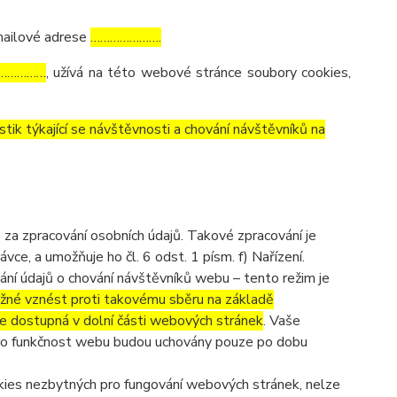
mailové adrese
………………….
……………
, užívá na této webové stránce soubory cookies,
tik týkající se návštěvnosti a chování návštěvníků na
a zpracování osobních údajů. Takové zpracování je
e, a umožňuje ho čl. 6 odst. 1 písm. f) Nařízení.
ání údajů o chování návštěvníků webu – tento režim je
žné vznést proti takovému sběru na základě
je dostupná v dolní části webových stránek
. Vaše
ro funkčnost webu budou uchovány pouze po dobu
okies nezbytných pro fungování webových stránek, nelze