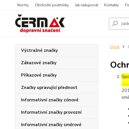
Normy
Obchodní podmínky
Jak nakupovat
Kontakty
Fo
Úvod
O
Výstražné značky
Ochr
Zákazové značky
Příkazové značky
Spo
………
Značky upravující přednost
201
smě
Informativní značky zónové
Informativní značky provozní
Informativní značky směrové