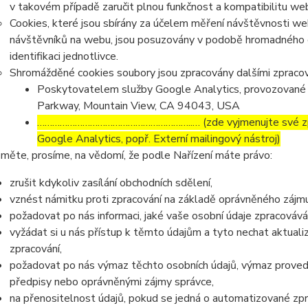
v takovém případě zaručit plnou funkčnost a kompatibilitu we
Cookies, které jsou sbírány za účelem měření návštěvnosti webu
návštěvníků na webu, jsou posuzovány v podobě hromadného 
identifikaci jednotlivce.
Shromážděné cookies soubory jsou zpracovány dalšími zpracov
Poskytovatelem služby Google Analytics, provozované 
Parkway, Mountain View, CA 94043, USA
……………………………………………………..… (zde vyjmenujte své zpra
Google Analytics, popř. Externí mailingový nástroj)
měte, prosíme, na vědomí, že podle Nařízení máte právo:
zrušit kdykoliv zasílání obchodních sdělení,
vznést námitku proti zpracování na základě oprávněného zájmu
požadovat po nás informaci, jaké vaše osobní údaje zpracováv
vyžádat si u nás přístup k těmto údajům a tyto nechat aktual
zpracování,
požadovat po nás výmaz těchto osobních údajů, výmaz proved
předpisy nebo oprávněnými zájmy správce,
na přenositelnost údajů, pokud se jedná o automatizované zp