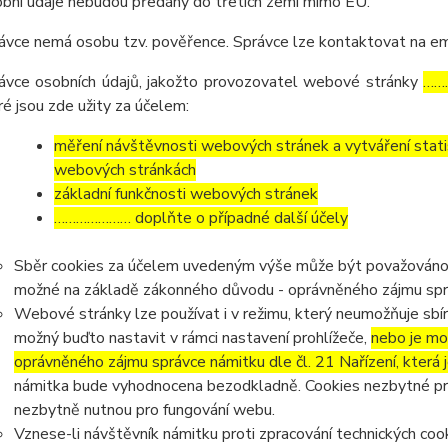
bní údaje nebudou předány do třetích zemí mimo EU.
ávce nemá osobu tzv. pověřence. Správce lze kontaktovat na e
ávce osobních údajů, jakožto provozovatel webové stránky
……
ré jsou zde užity za účelem:
měření návštěvnosti webových stránek a vytváření statis
webových stránkách
základní funkčnosti webových stránek
………………… doplňte o případné další účely
Sběr cookies za účelem uvedeným výše může být považováno z
možné na základě zákonného důvodu - oprávněného zájmu správc
Webové stránky lze používat i v režimu, který neumožňuje sbír
možný buďto nastavit v rámci nastavení prohlížeče,
nebo je mo
oprávněného zájmu správce námitku dle čl. 21 Nařízení, která 
námitka bude vyhodnocena bezodkladně. Cookies nezbytné p
nezbytně nutnou pro fungování webu.
Vznese-li návštěvník námitku proti zpracování technických co