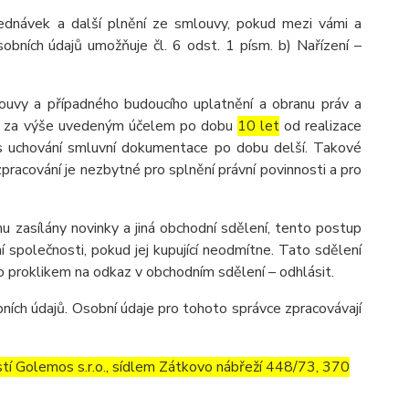
ednávek a další plnění ze smlouvy, pokud mezi vámi a
obních údajů umožňuje čl. 6 odst. 1 písm. b) Nařízení –
ouvy a případného budoucího uplatnění a obranu práv a
ů je za výše uvedeným účelem po dobu
10 let
od realizace
dpis uchování smluvní dokumentace po dobu delší. Takové
 zpracování je nezbytné pro splnění právní povinnosti a pro
u zasílány novinky a jiná obchodní sdělení, tento postup
 společnosti, pokud jej kupující neodmítne. Tato sdělení
 proklikem na odkaz v obchodním sdělení – odhlásit.
ích údajů. Osobní údaje pro tohoto správce zpracovávají
í Golemos s.r.o., sídlem Zátkovo nábřeží 448/73, 370