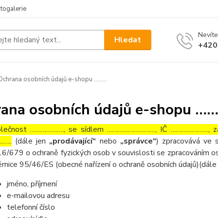
togalerie
Nevíte
Hledat
+420
chrana osobních údajů e-shopu ………
ana osobních údajů e-shopu …
lečnost ………………., se sídlem ………………………, IČ …………………, zaps
…..
(dále jen
„prodávající“
nebo
„správce“
) zpracovává ve 
6/679 o ochraně fyzických osob v souvislosti se zpracováním os
rnice 95/46/ES (obecné nařízení o ochraně osobních údajů)(dále
jméno, příjmení
e-mailovou adresu
telefonní číslo