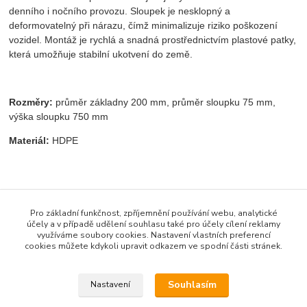
denního i nočního provozu. Sloupek je nesklopný a
deformovatelný při nárazu, čímž minimalizuje riziko poškození
vozidel. Montáž je rychlá a snadná prostřednictvím plastové patky,
která umožňuje stabilní ukotvení do země.
Rozměry:
průměr základny 200 mm, průměr sloupku 75 mm,
výška sloupku 750 mm
Materiál:
HDPE
Pro základní funkčnost, zpříjemnění používání webu, analytické
účely a v případě udělení souhlasu také pro účely cílení reklamy
využíváme soubory cookies. Nastavení vlastních preferencí
Zboží zařazeno v kategoriích
cookies můžete kdykoli upravit odkazem ve spodní části stránek.
Sloupky a park. zábrany
Souhlasím
Nastavení