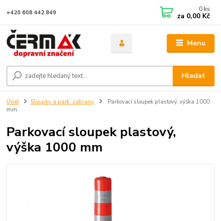
0
ks
+420 608 442 849
za
0,00 Kč
Menu
Hledat
Úvod
Sloupky a park. zábrany
Parkovací sloupek plastový, výška 1000
mm
Parkovací sloupek plastový,
výška 1000 mm