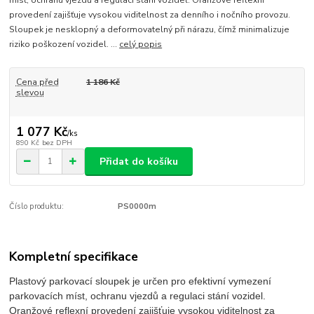
míst, ochranu vjezdů a regulaci stání vozidel. Oranžové reflexní
provedení zajišťuje vysokou viditelnost za denního i nočního provozu.
Sloupek je nesklopný a deformovatelný při nárazu, čímž minimalizuje
riziko poškození vozidel. ...
celý popis
Cena před
1 186 Kč
slevou
1 077 Kč
/
ks
890 Kč
bez DPH
Přidat do košíku
Číslo produktu:
PS0000m
Kompletní specifikace
Plastový parkovací sloupek je určen pro efektivní vymezení
parkovacích míst, ochranu vjezdů a regulaci stání vozidel.
Oranžové reflexní provedení zajišťuje vysokou viditelnost za