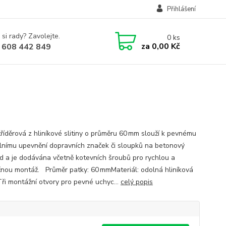
Přihlášení
 si rady? Zavolejte.
0
ks
za
0,00 Kč
 608 442 849
tříděrová z hliníkové slitiny o průměru 60 mm slouží k pevnému
ilnímu upevnění dopravních značek či sloupků na betonový
d a je dodávána včetně kotevních šroubů pro rychlou a
nou montáž. Průměr patky: 60 mmMateriál: odolná hliníková
Tři montážní otvory pro pevné uchyc...
celý popis