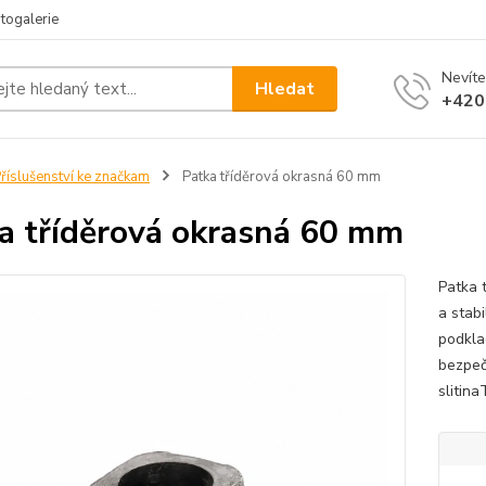
togalerie
Nevíte
Hledat
+420
říslušenství ke značkam
Patka tříděrová okrasná 60 mm
a tříděrová okrasná 60 mm
Patka 
a stab
podkla
bezpeč
slitina