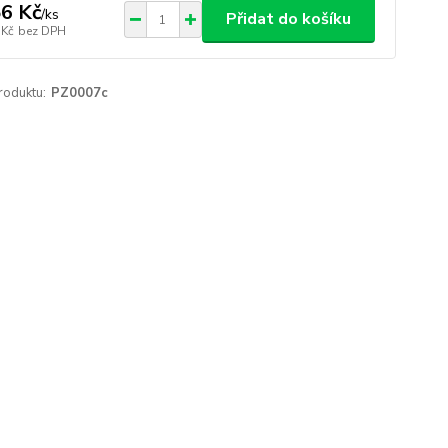
6 Kč
/
ks
Přidat do košíku
 Kč
bez DPH
roduktu:
PZ0007c