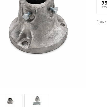
95
790
Číslo p