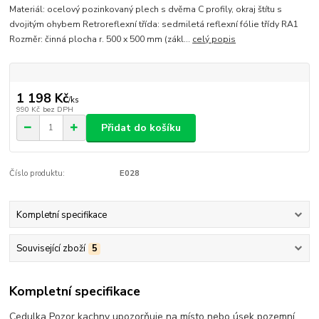
Materiál: ocelový pozinkovaný plech s dvěma C profily, okraj štítu s
dvojitým ohybem Retroreflexní třída: sedmiletá reflexní fólie třídy RA1
Rozměr: činná plocha r. 500 x 500 mm (zákl...
celý popis
1 198 Kč
/
ks
990 Kč
bez DPH
Přidat do košíku
Číslo produktu:
E028
Kompletní specifikace
Související zboží
5
Kompletní specifikace
Cedulka Pozor kachny upozorňuje na místo nebo úsek pozemní