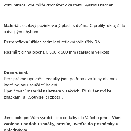
komunikace, kde může docházet k častému výskytu kachen.
Materiál:
ocelový pozinkovaný plech s dvěma C profily, okraj štítu
s dvojitým ohybem
Retroreflexní třída:
sedmiletá reflexní fólie třídy RA1
Rozměr:
činná plocha r. 500 x 500 mm (základní velikost)
Doporučení:
Pro správné upevnění cedulky jsou potřeba dva kusy objímek,
které
nejsou
součástí balení.
Upevňovací materiál naleznete v sekcích „Příslušenství ke
značkám“ a ,,Související zboží‘‘.
Jsme schopni Vám vyrobit i jiné cedulky dle Vašeho prání.
Vámi
zvolenou podobu značky, prosím, uveďte do poznámky u
objednávky.