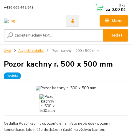
0
ks
+420 608 442 849
za
0,00 Kč
Menu
Hledat
Úvod
Atypické cedulky
Pozor kachny r. 500 x 500 mm
Pozor kachny r. 500 x 500 mm
Novinka
Cedulka Pozor kachny upozorňuje na místo nebo úsek pozemní
komunikace, kde může docházet k častému výskytu kachen.