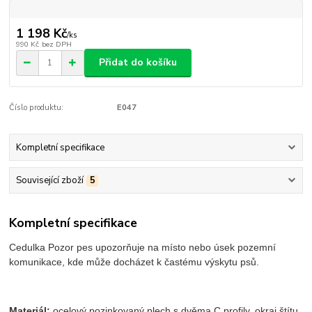
1 198 Kč
/
ks
990 Kč
bez DPH
Přidat do košíku
Číslo produktu:
E047
Kompletní specifikace
Související zboží
5
Kompletní specifikace
Cedulka Pozor pes upozorňuje na místo nebo úsek pozemní
komunikace, kde může docházet k častému výskytu psů.
Materiál:
ocelový pozinkovaný plech s dvěma C profily, okraj štítu