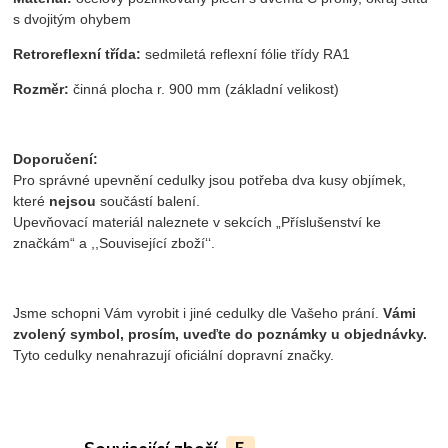
s dvojitým ohybem
Retroreflexní třída:
sedmiletá reflexní fólie třídy RA1
Rozměr:
činná plocha r. 900 mm (základní velikost)
Doporučení:
Pro správné upevnění cedulky jsou potřeba dva kusy objímek,
které
nejsou
součástí balení.
Upevňovací materiál naleznete v sekcích „Příslušenství ke
značkám“ a ,,Související zboží‘‘.
Jsme schopni Vám vyrobit i jiné cedulky dle Vašeho prání.
Vámi
zvolený symbol, prosím, uveďte do poznámky u objednávky.
Tyto cedulky nenahrazují oficiální dopravní značky.