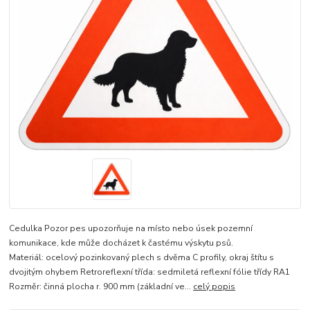
Cedulka Pozor pes upozorňuje na místo nebo úsek pozemní
komunikace, kde může docházet k častému výskytu psů.
Materiál: ocelový pozinkovaný plech s dvěma C profily, okraj štítu s
dvojitým ohybem Retroreflexní třída: sedmiletá reflexní fólie třídy RA1
Rozměr: činná plocha r. 900 mm (základní ve...
celý popis