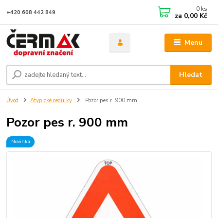
0
ks
+420 608 442 849
za
0,00 Kč
Menu
Hledat
Úvod
Atypické cedulky
Pozor pes r. 900 mm
Pozor pes r. 900 mm
Novinka