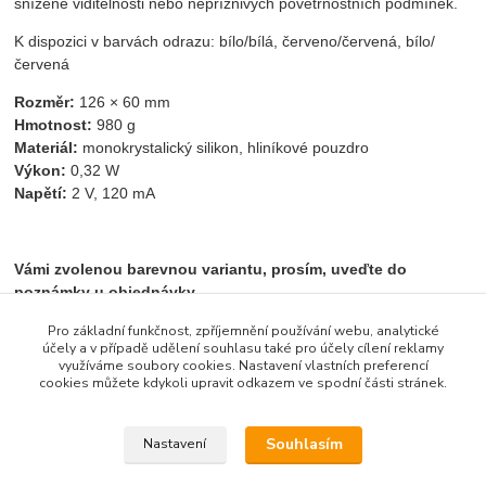
snížené viditelnosti nebo nepříznivých povětrnostních podmínek.
K dispozici v barvách odrazu: bílo/bílá, červeno/červená, bílo/
červená
Rozměr:
126 × 60 mm
Hmotnost:
980 g
Materiál:
monokrystalický silikon, hliníkové pouzdro
Výkon:
0,32 W
Napětí:
2 V, 120 mA
Vámi zvolenou barevnou variantu, prosím, uveďte do
poznámky u objednávky
Pro základní funkčnost, zpříjemnění používání webu, analytické
účely a v případě udělení souhlasu také pro účely cílení reklamy
využíváme soubory cookies. Nastavení vlastních preferencí
Zboží zařazeno v kategoriích
cookies můžete kdykoli upravit odkazem ve spodní části stránek.
Dopravní zařízení
Souhlasím
Nastavení