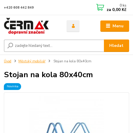
0
ks
+420 608 442 849
za
0,00 Kč
Menu
Hledat
Úvod
Městský mobiliář
Stojan na kola 80x40cm
Stojan na kola 80x40cm
Novinka