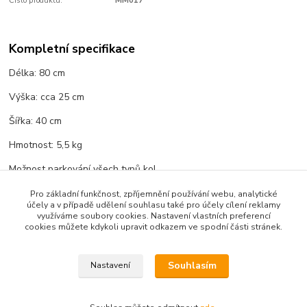
Číslo produktu:
MM017
Kompletní specifikace
Délka: 80 cm
Výška: cca 25 cm
Šířka: 40 cm
Hmotnost: 5,5 kg
Možnost parkování všech typů kol
Pro základní funkčnost, zpříjemnění používání webu, analytické
účely a v případě udělení souhlasu také pro účely cílení reklamy
využíváme soubory cookies. Nastavení vlastních preferencí
Zboží zařazeno v kategoriích
cookies můžete kdykoli upravit odkazem ve spodní části stránek.
Městský mobiliář
Souhlasím
Nastavení