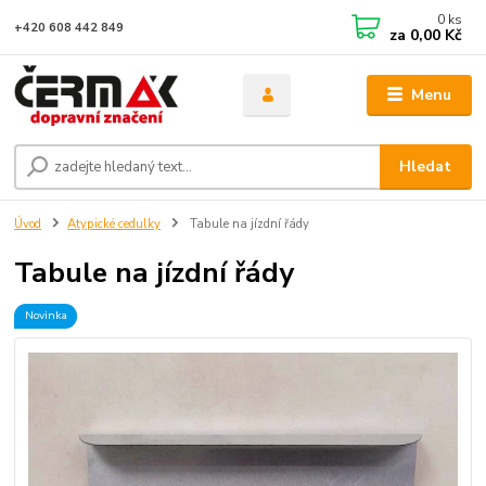
0
ks
+420 608 442 849
za
0,00 Kč
Menu
Hledat
Úvod
Atypické cedulky
Tabule na jízdní řády
Tabule na jízdní řády
Novinka