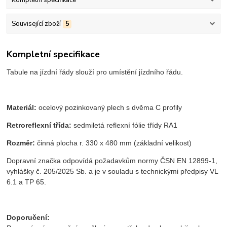
Související zboží
5
Kompletní specifikace
Tabule na jízdní řády slouží pro umístění jízdního řádu.
Materiál:
ocelový pozinkovaný plech s dvěma C profily
Retroreflexní třída:
sedmiletá reflexní fólie třídy RA1
Rozměr:
činná plocha r. 330 x 480 mm (základní velikost)
Dopravní značka odpovídá požadavkům normy ČSN EN 12899-1,
vyhlášky č. 205/2025 Sb. a je v souladu s technickými předpisy VL
6.1 a TP 65.
Doporučení: